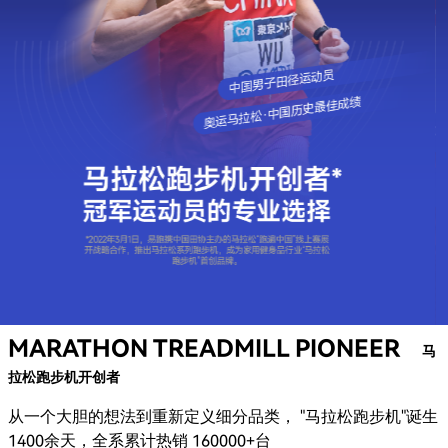
跑步机
椭圆机
动感单车
划船机
健身小件
YPOOFIT
服务与支持
MARATHON TREADMILL PIONEER
马
使用教程
拉松跑步机开创者
产品说明书
从一个大胆的想法到重新定义细分品类， "马拉松跑步机"诞生
1400余天，全系累计热销 160000+台