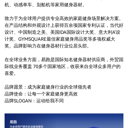
机、动感单车、划船机等家用健身器材。

跑步机
致力于为全球用户提供专业高效的家庭健身场景解决方案。
椭圆机
在产品结构和外观设计上获得百余项国家专利认证，当代好
设计、中国制造之美、美国IDA国际设计大奖、意大利A'设
动感单车
计奖、GYMSQUARE最佳家庭健身用品奖等多项权威大
奖。品牌影响力在健身器材行业位居头部。

划船机
在全球业务方面，易跑是国际知名健身器材供应商，外贸国
健身小件
际线业务覆盖 70多个国家地区，收获来自全球众多用户的
喜爱。

YPOOFIT
品牌愿景：成为家庭健身行业的全球领先者

服务与支持
品牌使命：让每一个家庭健身更高效

品牌SLOGAN：运动给我不同
使用教程
产品说明书