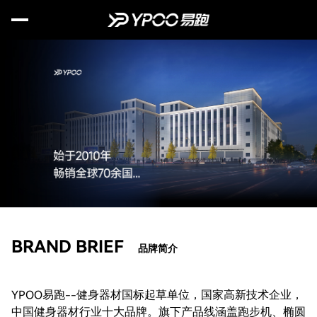
首页
关于易跑
品牌故事
新闻资讯
选购指南
健身百科
BRAND BRIEF
品牌简介
购买渠道
YPOO易跑--健身器材国标起草单位，国家高新技术企业，
产品中心
中国健身器材行业十大品牌。旗下产品线涵盖跑步机、椭圆