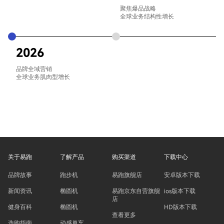
聚焦爆品战略

全球业务结构性增长
2026
品牌全域营销

全球业务肌肉型增长
关于易跑
了解产品
购买渠道
下载中心
品牌故事
跑步机
易跑旗舰店
安卓版本下载
新闻资讯
椭圆机
易跑京东自营旗舰
ios版本下载
店
健身百科
椭圆机
HD版本下载
查看更多
选购指南
动感单车